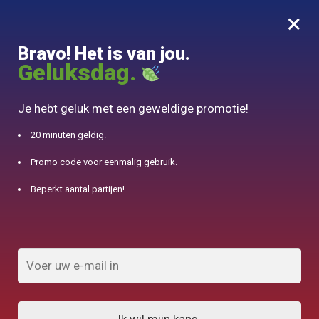
×
MENU
0
Bravo! Het is van jou.
10% aangeboden voor 50€ aankopen met DJINN-code10
Geluksdag.
Begin
/
Japanse theepot
/
Kleine Thee Service in Porselein Travel 180ml
Je hebt geluk met een geweldige promotie!
20 minuten geldig.
Promo code voor eenmalig gebruik.
Beperkt aantal partijen!