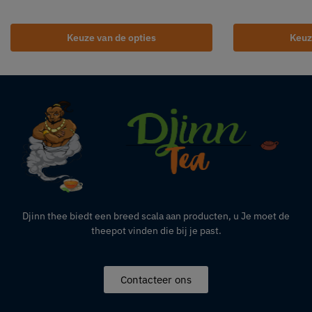
Keuze van de opties
Keuz
Djinn thee biedt een breed scala aan producten,
u
Je moet de
theepot vinden die bij je past.
Contacteer ons