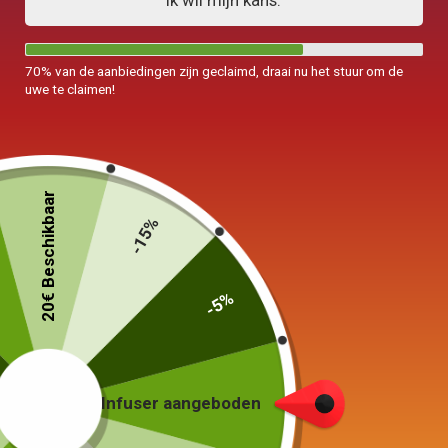
Ik wil mijn kans.
70% van de aanbiedingen zijn geclaimd, draai nu het stuur om de
uwe te claimen!
20€ Beschikbaar
-15%
-5%
Infuser aangeboden