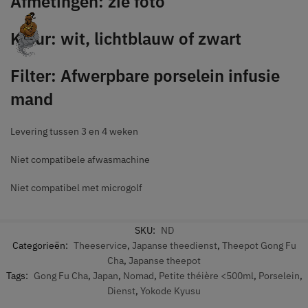
Afmetingen: zie foto
Kleur: wit, lichtblauw of zwart
Filter: Afwerpbare porselein infusie
mand
Levering tussen 3 en 4 weken
Niet compatibele afwasmachine
Niet compatibel met microgolf
SKU:
ND
Categorieën:
Theeservice
,
Japanse theedienst
,
Theepot Gong Fu
Cha
,
Japanse theepot
Tags:
Gong Fu Cha
,
Japan
,
Nomad
,
Petite théière <500ml
,
Porselein
,
Dienst
,
Yokode Kyusu