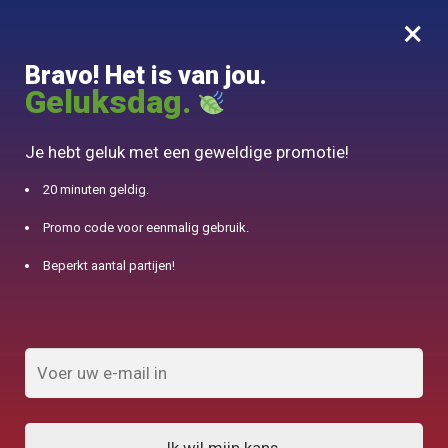
×
MENU
0
Bravo! Het is van jou.
10% aangeboden voor 50€ aankopen met DJINN-code10
Geluksdag.
Begin
/
Theeservice
/
Pocket Tea Service 120ml
Je hebt geluk met een geweldige promotie!
20 minuten geldig.
Promo code voor eenmalig gebruik.
Beperkt aantal partijen!