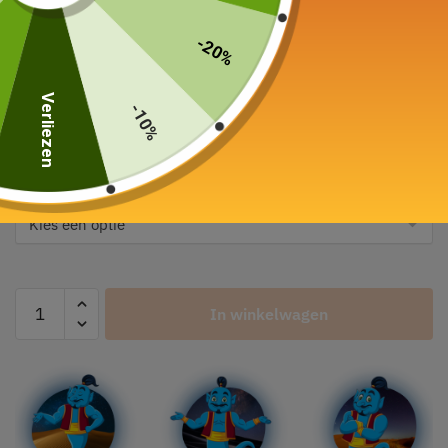
-20%
Theeservice
Verliezen
Zak 120ml
-10%
49,00
€
–
65,00
€
Kleur
In winkelwagen