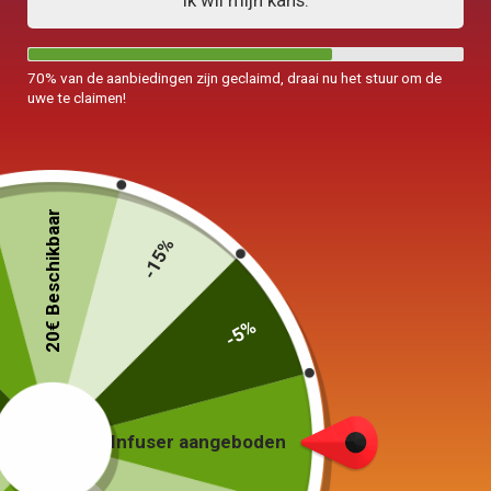
Ik wil mijn kans.
70% van de aanbiedingen zijn geclaimd, draai nu het stuur om de
uwe te claimen!
20€ Beschikbaar
-15%
-5%
Infuser aangeboden