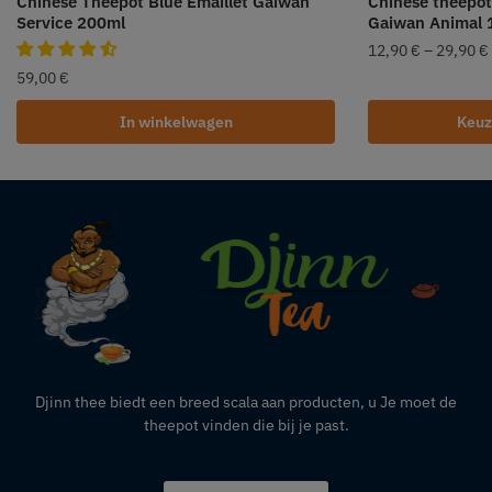
Chinese Theepot Blue Emaillet Gaiwan
Chinese theepot
Service 200ml
Gaiwan Animal 
12,90
€
–
29,90
€
59,00
€
In winkelwagen
Keuz
Djinn thee biedt een breed scala aan producten,
u
Je moet de
theepot vinden die bij je past.