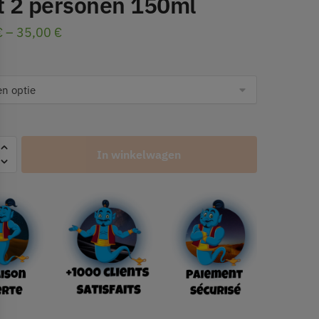
ot 2 personen 150ml
€
–
35,00
€
In winkelwagen