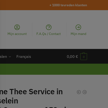
+ 1000 tevreden klanten
Mijn account
F.A.Qs / Contact
Mijn mand
alen
Français
0,00
€
0
ne Thee Service in
selein