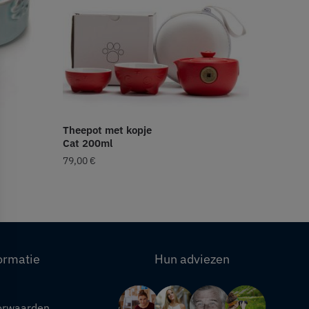
Theepot met kopje
Cat 200ml
79,00
€
ormatie
Hun adviezen
orwaarden