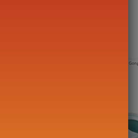
erd met theepot aan de tuit
st
,
Chinese theepot
,
Theepot Gong Fu Cha
Tags:
China
,
Gaiwan
,
Gong