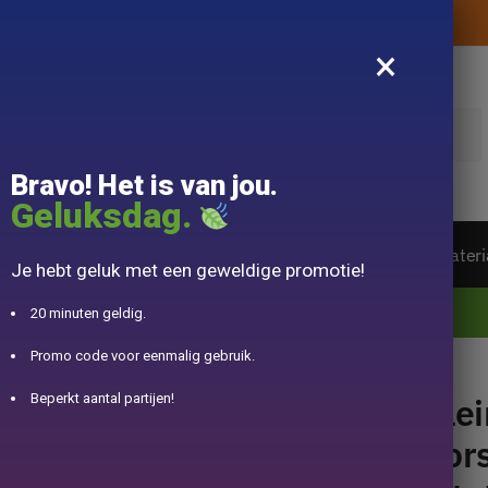
Levering aangeboden zonder aankoopbedrag
×
k
Bravo! Het is van jou.
Geluksdag.
ot van de wereld
Theeservice
Accessoire
Materi
Je hebt geluk met een geweldige promotie!
10% aangeboden voor 50€ aankopen met DJINN-code10
20 minuten geldig.
Promo code voor eenmalig gebruik.
 2 personen 150ml
Klei
Beperkt aantal partijen!
Por