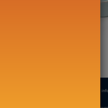
Tea Service
Porseleinen theepot
en bekerset 160ml
Zhong Tea 200ml
35,00
€
Onze collecties
Onze inf
Mijn account
Theepot in Fonte
Algemene verkoopvo