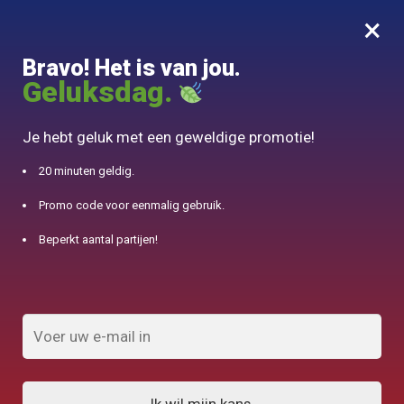
×
MENU
0
Bravo! Het is van jou.
10% aangeboden voor 50€ aankopen met DJINN-code10
Geluksdag.
Begin
/
Chinese theepot
/
Theepot in Aziatische lettertype 800ml
Je hebt geluk met een geweldige promotie!
20 minuten geldig.
Promo code voor eenmalig gebruik.
Beperkt aantal partijen!