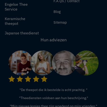
F.A.Qs / Contact
Engelse Thee
Service
Blog
Keramische
Sitemap
theepot
Japanse theedienst
Hun adviezen
"De theepot die ik bestelde is echt prachtig. "
"Theediensten voldoen aan hun beschrijving."
"Mijn nieuwe kopjes thee zijn woedend op mijn vrienden."