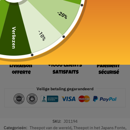
19 in voorraad
-20%
In winkelwagen
Verliezen
-10%
Veilige betaling gegarandeerd
SKU:
JD1194
Categorieën:
Theepot van de wereld
,
Theepot in het Japans Fonte
,