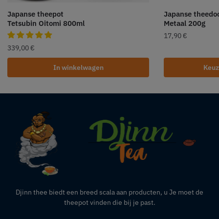
Japanse theepot
Japanse theedo
Tetsubin Oitomi 800ml
Metaal 200g
17,90
€
339,00
€
In winkelwagen
Keuz
Djinn thee biedt een breed scala aan producten,
u
Je moet de
theepot vinden die bij je past.