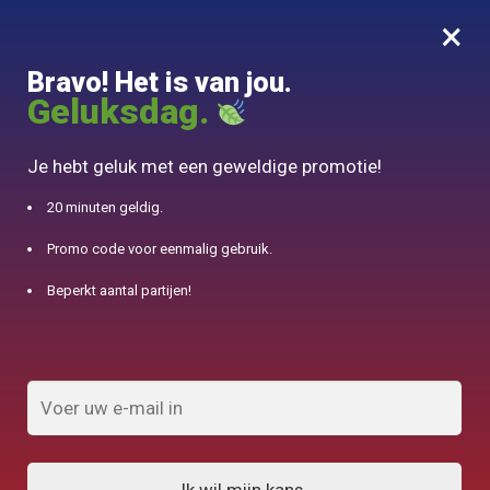
×
MENU
0
Bravo! Het is van jou.
10% aangeboden voor 50€ aankopen met DJINN-code10
Geluksdag.
Begin
/
Japanse theepot
/
Wazuqu Yoho Blue Japanse lettertype theepot 800ml
Je hebt geluk met een geweldige promotie!
20 minuten geldig.
Promo code voor eenmalig gebruik.
Beperkt aantal partijen!