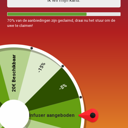
Ik wil mijn kans.
70% van de aanbiedingen zijn geclaimd, draai nu het stuur om de
uwe te claimen!
20€ Beschikbaar
-15%
-5%
Blauwe Japanse Lettertype Theepot
Wazuqu Yoho 800ml
239,00
€
Infuser aangeboden