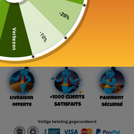
-20%
195,00
€
Verliezen
-10%
19 in voorraad
In winkelwagen
Veilige betaling gegarandeerd