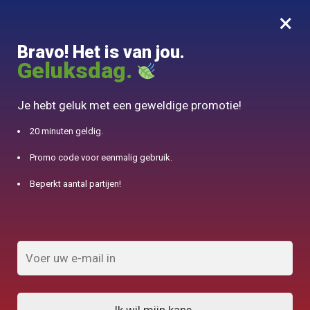
×
MENU
0
Bravo! Het is van jou.
10% aangeboden voor 50€ aankopen met DJINN-code10
Geluksdag.
Begin
/
Chinese theepot
/
Theepot in Lettertype Waterkoker Niet geëmailleerd KAKI 1300ml
Je hebt geluk met een geweldige promotie!
20 minuten geldig.
Promo code voor eenmalig gebruik.
Beperkt aantal partijen!