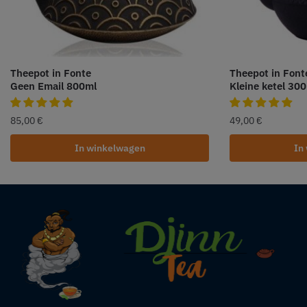
Theepot in Fonte
Theepot in Font
Geen Email 800ml
Kleine ketel 30
85,00
€
49,00
€
In winkelwagen
In