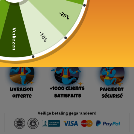
219,00
€
-20%
19 in voorraad
Verliezen
-10%
In winkelwagen
Veilige betaling gegarandeerd