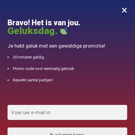
×
MENU
0
Bravo! Het is van jou.
10% aangeboden voor 50€ aankopen met DJINN-code10
Geluksdag.
Begin
/
Chinese theepot
/
Waterkoker in Origami
Je hebt geluk met een geweldige promotie!
20 minuten geldig.
Promo code voor eenmalig gebruik.
Beperkt aantal partijen!