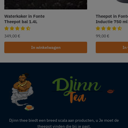
Waterkoker in Fonte
Theepot in Font
Theepot bal 1.4L
Inductie 750 ml
349,00
€
99,00
€
In winkelwagen
In
Djinn thee biedt een breed scala aan producten,
u
Je moet de
theepot vinden die bij je past.