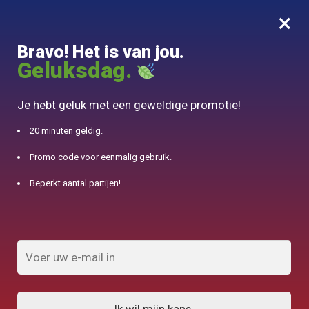
×
MENU
0
Bravo! Het is van jou.
10% aangeboden voor 50€ aankopen met DJINN-code10
Geluksdag.
Begin
/
Japanse theepot
/
Japanse theepot Shiboridashi Top BAO ZHONG 150ml
Je hebt geluk met een geweldige promotie!
20 minuten geldig.
Promo code voor eenmalig gebruik.
Beperkt aantal partijen!