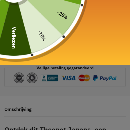
-20%
Verliezen
-10%
Veilige betaling gegarandeerd
Omschrijving
Ontdek dit
Theepot
Japans, een