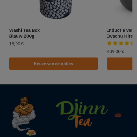
Washi Tea Box
Inductie van 
Blauw 200g
Iwachu Hiram
18,90
€
409,00
€
Keuze van de opties