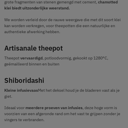
grote fragmenten van stenen gemengd met cement,
chamotted
klei biedt uitzonderlijke weerstand.
We worden verleid door de rauwe weergave die met dit soort klei
kan worden verkregen, voor theepotten die een natuurlijke en
authentieke afwerking hebben.
Artisanale theepot
Theepot
vervaardigd
, potloodvormig, gekookt op 1280°C,
geëmailleerd binnen en buiten
Shiboridashi
Kleine infusievaas
Met het deksel houd je de bladeren vast als je
giet.
Ideaal voor
meerdere proeven van infusies
, deze hoge vorm is
voorzien van een afgeronde rand om het vast te grijpen zonder je
vingers te verbranden.