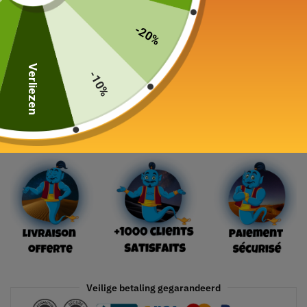
-20%
Kleur
Verliezen
-10%
In winkelwagen
Veilige betaling gegarandeerd