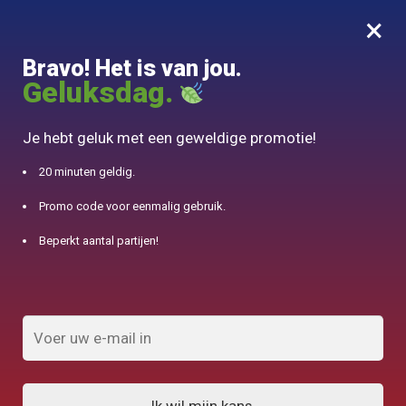
×
MENU
0
Bravo! Het is van jou.
10% aangeboden voor 50€ aankopen met DJINN-code10
Geluksdag.
Begin
/
Engelse theepot
/
Kettle Sifflant Induction 2.5L
Je hebt geluk met een geweldige promotie!
20 minuten geldig.
Promo code voor eenmalig gebruik.
Beperkt aantal partijen!