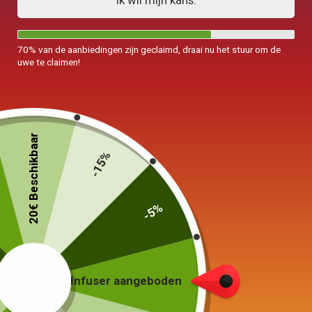
Ik wil mijn kans.
70% van de aanbiedingen zijn geclaimd, draai nu het stuur om de
uwe te claimen!
20€ Beschikbaar
-15%
-5%
Waterkoker Sifflanting
Inductie 2,5L
59,00
€
Infuser aangeboden
Schepen van