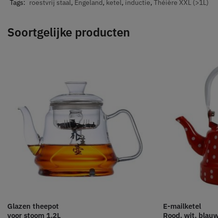
Tags:
roestvrij staal
,
Engeland
,
ketel
,
inductie
,
Théière XXL (>1L)
Soortgelijke producten
Glazen theepot
E-mailketel
voor stoom 1.2L
Rood, wit, blau