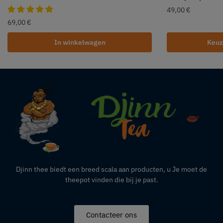
49,00
€
69,00
€
In winkelwagen
Keuz
Djinn thee biedt een breed scala aan producten,
u
Je moet de
theepot vinden die bij je past.
Contacteer ons