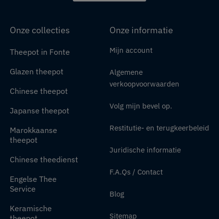
Onze collecties
Onze informatie
Mijn account
Theepot in Fonte
Glazen theepot
Algemene
verkoopvoorwaarden
Chinese theepot
Volg mijn bevel op.
Japanse theepot
Restitutie- en terugkeerbeleid
Marokkaanse
theepot
Juridische informatie
Chinese theedienst
F.A.Qs / Contact
Engelse Thee
Service
Blog
Keramische
Sitemap
theepot