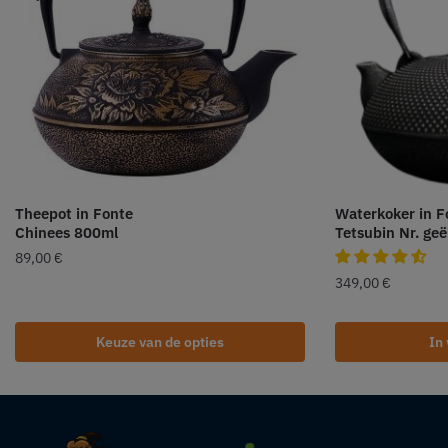
Theepot in Fonte
Waterkoker in F
Chinees 800ml
Tetsubin Nr. geë
89,00
€
349,00
€
Keuze van de opties
In