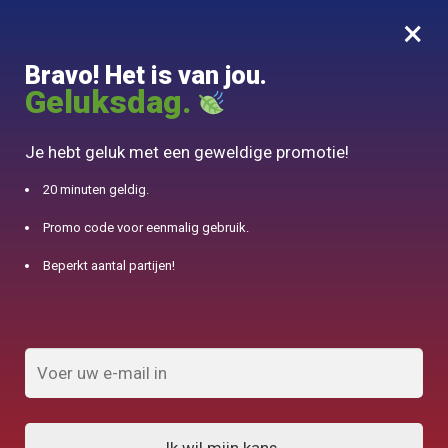
×
MENU
0
Bravo! Het is van jou.
10% aangeboden voor 50€ aankopen met DJINN-code10
Geluksdag.
Begin
/
Theepot Gong Fu Cha
/
Gaiwan in Porselein hand geschilderd 200ml
Je hebt geluk met een geweldige promotie!
20 minuten geldig.
Promo code voor eenmalig gebruik.
Beperkt aantal partijen!