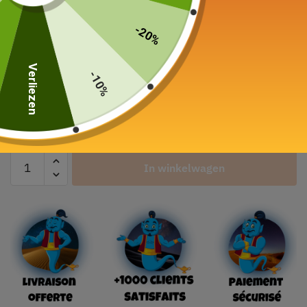
Kittype
-20%
Verliezen
-10%
Kleur
In winkelwagen