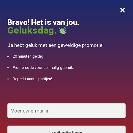
×
MENU
0
Bravo! Het is van jou.
10% aangeboden voor 50€ aankopen met DJINN-code10
Geluksdag.
Begin
/
Geïdentificeerde producten "gaiwan"
Je hebt geluk met een geweldige promotie!
Gaiwan
20 minuten geldig.
Promo code voor eenmalig gebruik.
FILTERS TONEN
Beperkt aantal partijen!
Resultaat 1.032 van de 80 resultaten
wordt getoond
1
2
3