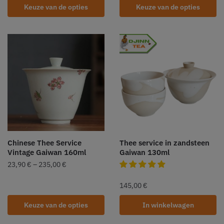
Keuze van de opties
Keuze van de opties
Chinese Thee Service
Thee service in zandsteen
Vintage Gaiwan 160ml
Gaiwan 130ml
23,90
€
–
235,00
€
145,00
€
Keuze van de opties
In winkelwagen