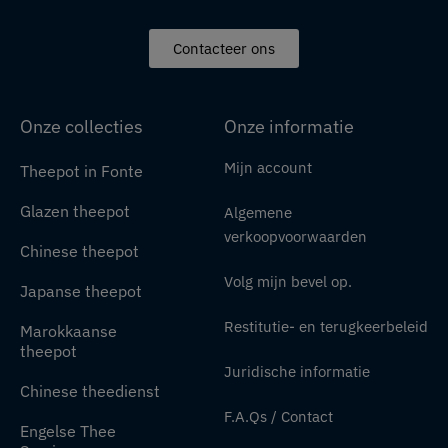
Contacteer ons
Onze collecties
Onze informatie
Mijn account
Theepot in Fonte
Glazen theepot
Algemene
verkoopvoorwaarden
Chinese theepot
Volg mijn bevel op.
Japanse theepot
Restitutie- en terugkeerbeleid
Marokkaanse
theepot
Juridische informatie
Chinese theedienst
F.A.Qs / Contact
Engelse Thee