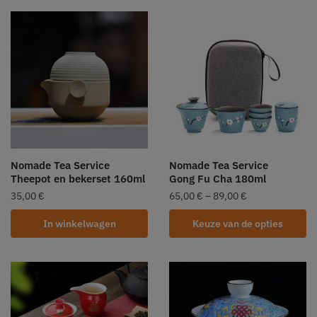
Nomade Tea Service
Nomade Tea Service
Theepot en bekerset 160ml
Gong Fu Cha 180ml
35,00
€
65,00
€
–
89,00
€
In winkelwagen
Keuze van de opties