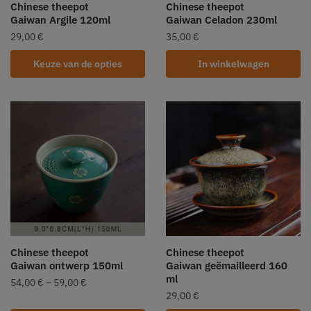
Chinese theepot
Chinese theepot
Gaiwan Argile 120ml
Gaiwan Celadon 230ml
29,00
€
35,00
€
Keuze van de opties
In winkelwagen
Chinese theepot
Chinese theepot
Gaiwan ontwerp 150ml
Gaiwan geëmailleerd 160
ml
54,00
€
–
59,00
€
29,00
€