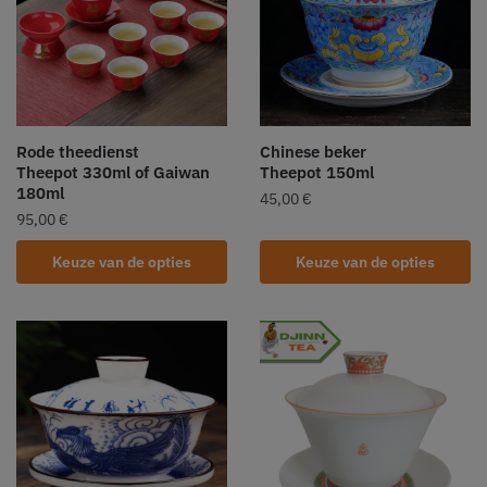
Rode theedienst
Chinese beker
Theepot 330ml of Gaiwan
Theepot 150ml
180ml
45,00
€
95,00
€
Keuze van de opties
Keuze van de opties