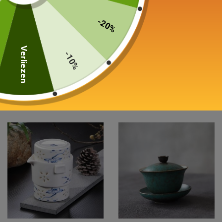
-20%
Gaiwan in Porselein
Klein reizen Theedienst
Verliezen
-10%
Met de hand geschilderd
Glas en porselein 130 ml
200ml
75,00
€
45,00
€
Keuze van de opties
Keuze van de opties