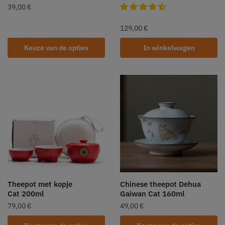
39,00
€
129,00
€
Keuze van de opties
In winkelwagen
Theepot met kopje
Chinese theepot Dehua
Cat 200ml
Gaiwan Cat 160ml
79,00
€
49,00
€