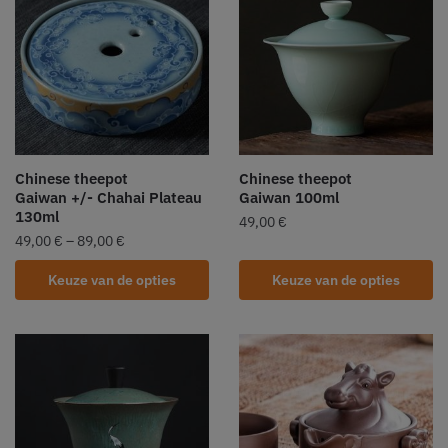
Chinese theepot
Chinese theepot
Gaiwan +/- Chahai Plateau
Gaiwan 100ml
130ml
49,00
€
49,00
€
–
89,00
€
Keuze van de opties
Keuze van de opties