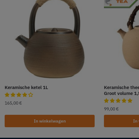
Keramische ketel 1L
Keramische the
Groot volume 1,
165,00
€
99,00
€
In winkelwagen
In