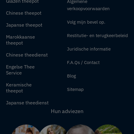
Glazen theepot
Algemene
verkoopvoorwaarden
Chinese theepot
Volg mijn bevel op.
Japanse theepot
Restitutie- en terugkeerbeleid
Marokkaanse
theepot
Juridische informatie
Chinese theedienst
F.A.Qs / Contact
Engelse Thee
Service
Blog
Keramische
Sitemap
theepot
Japanse theedienst
Hun adviezen