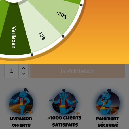
Kleur
-20%
Verliezen
-10%
Kittype
In winkelwagen