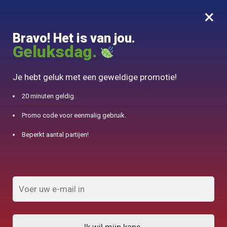
×
MENU
0
Bravo! Het is van jou.
10% aangeboden voor 50€ aankopen met DJINN-code10
Geluksdag.
Begin
/
Hohin Kyusu en Shiboridashi
/
Gaiwan Chinese theepot op aarde 200ml
Je hebt geluk met een geweldige promotie!
20 minuten geldig.
Promo code voor eenmalig gebruik.
Beperkt aantal partijen!