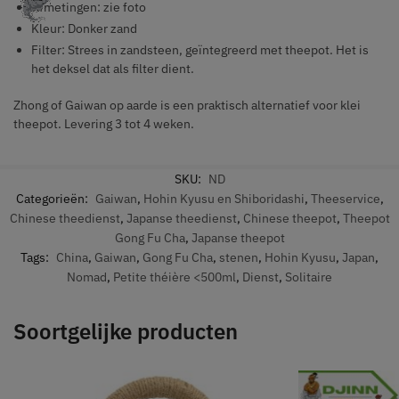
Afmetingen: zie foto
Kleur: Donker zand
Filter: Strees in zandsteen, geïntegreerd met theepot. Het is
het deksel dat als filter dient.
Zhong of Gaiwan op aarde is een praktisch alternatief voor klei
theepot. Levering 3 tot 4 weken.
SKU:
ND
Categorieën:
Gaiwan
,
Hohin Kyusu en Shiboridashi
,
Theeservice
,
Chinese theedienst
,
Japanse theedienst
,
Chinese theepot
,
Theepot
Gong Fu Cha
,
Japanse theepot
Tags:
China
,
Gaiwan
,
Gong Fu Cha
,
stenen
,
Hohin Kyusu
,
Japan
,
Nomad
,
Petite théière <500ml
,
Dienst
,
Solitaire
Soortgelijke producten