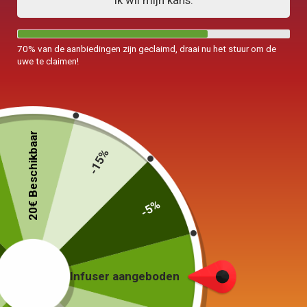
Ik wil mijn kans.
70% van de aanbiedingen zijn geclaimd, draai nu het stuur om de
uwe te claimen!
20€ Beschikbaar
-15%
-5%
Keramische theepot Gaiwan Grave
125ml
Infuser aangeboden
99,00
€