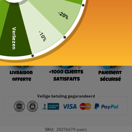
24 in voorraad
-20%
In winkelwagen
Verliezen
-10%
Veilige betaling gegarandeerd
SKU:
28276679-paars