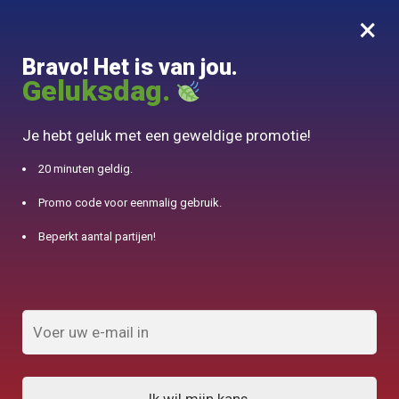
×
MENU
0
Bravo! Het is van jou.
10% aangeboden voor 50€ aankopen met DJINN-code10
Geluksdag.
Begin
/
Chinese theedienst
/
Keramische theepot Gaiwan Grave 125ml
Je hebt geluk met een geweldige promotie!
20 minuten geldig.
Promo code voor eenmalig gebruik.
Beperkt aantal partijen!