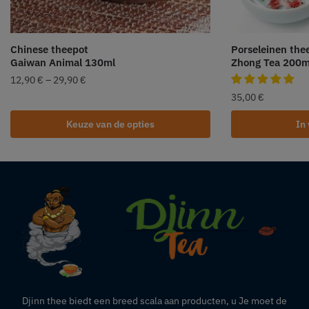
Chinese theepot
Porseleinen the
Gaiwan Animal 130ml
Zhong Tea 200m
12,90
€
–
29,90
€
35,00
€
Keuze van de opties
In
Djinn thee biedt een breed scala aan producten,
u
Je moet de