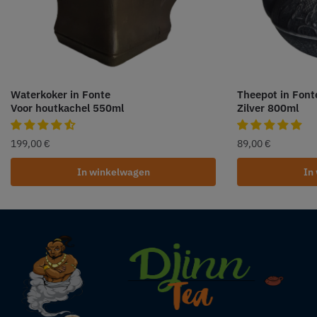
Waterkoker in Fonte
Theepot in Font
Voor houtkachel 550ml
Zilver 800ml
199,00
€
89,00
€
In winkelwagen
In