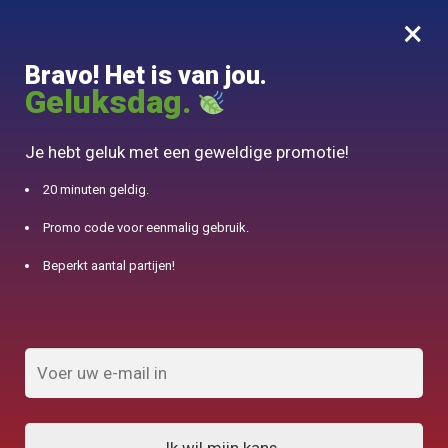
×
MENU
0
Bravo! Het is van jou.
10% aangeboden voor 50€ aankopen met DJINN-code10
Geluksdag.
Begin
/
Chinese theepot
/
Petite Théière en Terre Cuite Yixing 160ml
Je hebt geluk met een geweldige promotie!
20 minuten geldig.
Promo code voor eenmalig gebruik.
Beperkt aantal partijen!