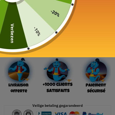
Kleur
-20%
Verliezen
-10%
In winkelwagen
Veilige betaling gegarandeerd