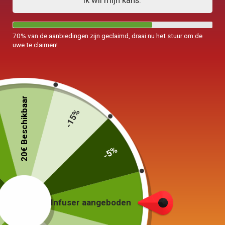
Ik wil mijn kans.
70% van de aanbiedingen zijn geclaimd, draai nu het stuur om de
uwe te claimen!
20€ Beschikbaar
-15%
-5%
Kleine theepot in Cuite Earth
Infuser aangeboden
Yixing 160ml
69,00
€