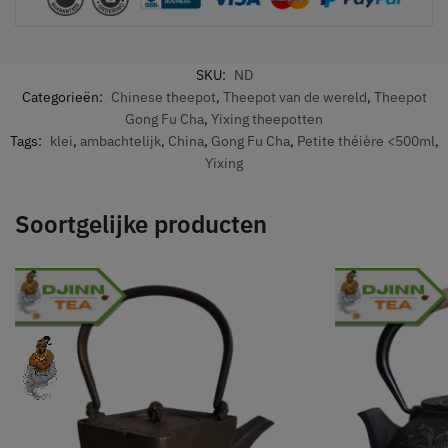
SKU:
ND
Categorieën:
Chinese theepot
,
Theepot van de wereld
,
Theepot
Gong Fu Cha
,
Yixing theepotten
Tags:
klei
,
ambachtelijk
,
China
,
Gong Fu Cha
,
Petite théière <500ml
,
Yixing
Soortgelijke producten