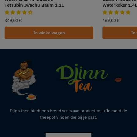
Tetsubin Iwachu Baum 1.1L
Waterkoker 1.4
349,00
€
169,00
€
In winkelwagen
In
Djinn thee biedt een breed scala aan producten,
u
Je moet de
theepot vinden die bij je past.