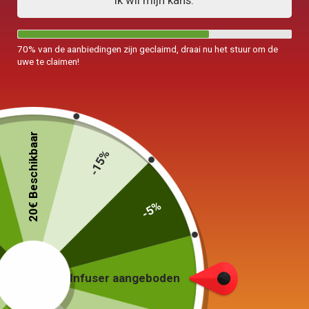
Ik wil mijn kans.
70% van de aanbiedingen zijn geclaimd, draai nu het stuur om de
uwe te claimen!
20€ Beschikbaar
-15%
-5%
Kleine Japanse theepot
Vintage 200ml
69,00
€
Infuser aangeboden