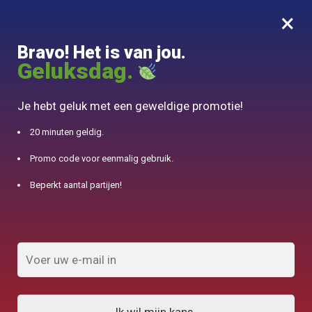
×
MENU
0
Bravo! Het is van jou.
10% aangeboden voor 50€ aankopen met DJINN-code10
Geluksdag.
Begin
/
Japanse theepot
/
Vintage Japanse theepot 200ml
Je hebt geluk met een geweldige promotie!
20 minuten geldig.
Promo code voor eenmalig gebruik.
Beperkt aantal partijen!