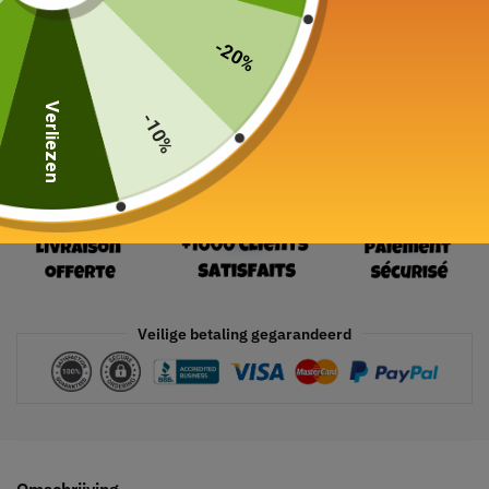
19 in voorraad
-20%
In winkelwagen
Verliezen
-10%
Veilige betaling gegarandeerd
Omschrijving