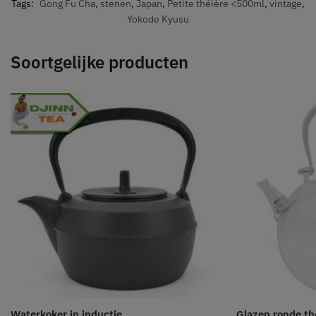
Tags:
Gong Fu Cha
,
stenen
,
Japan
,
Petite théière <500ml
,
vintage
,
Yokode Kyusu
Soortgelijke producten
Waterkoker in inductie
Glazen ronde th