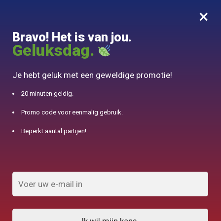
×
MENU
0
Bravo! Het is van jou.
10% aangeboden voor 50€ aankopen met DJINN-code10
Geluksdag.
Begin
/
Chinese theedienst
/
Chinese Thee Service Traditionele theepot of Gaiwan 120-220ml
Je hebt geluk met een geweldige promotie!
20 minuten geldig.
Promo code voor eenmalig gebruik.
Beperkt aantal partijen!