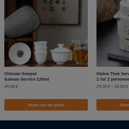
Chinese theepot
Kleine Thee Serv
Gaiwan Service 120ml
1 tot 2 persone
49,00
€
29,00
€
–
35,00
€
Keuze van de opties
Keuz