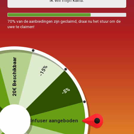
Ik wil mijn kans.
70% van de aanbiedingen zijn geclaimd, draai nu het stuur om de
uwe te claimen!
20€ Beschikbaar
-15%
-5%
Infuser aangeboden