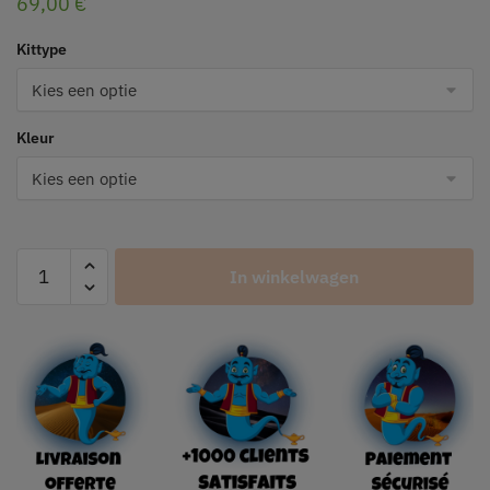
69,00
€
Kittype
Kleur
In winkelwagen