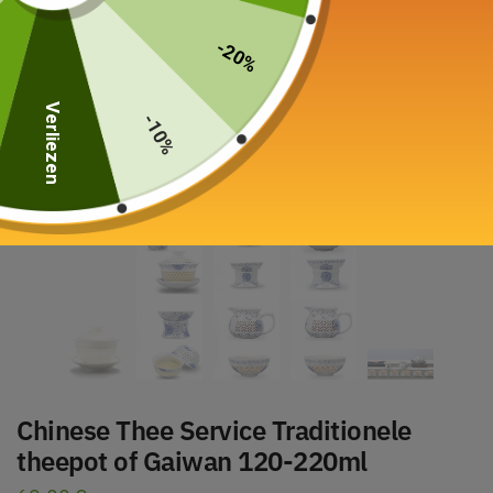
-20%
Verliezen
-10%
Chinese Thee Service Traditionele
theepot of Gaiwan 120-220ml