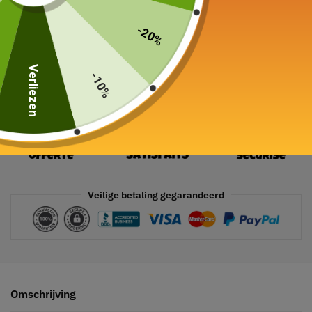
In winkelwagen
-20%
Verliezen
-10%
Veilige betaling gegarandeerd
Omschrijving