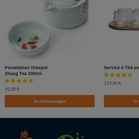
Porseleinen theepot
Service à Thé e
Zhong Tea 200ml
119,00
€
35,00
€
In winkelwagen
In