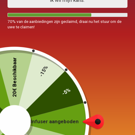
Ik wil mijn kans.
70% van de aanbiedingen zijn geclaimd, draai nu het stuur om de
uwe te claimen!
20€ Beschikbaar
-15%
-5%
Dubbele muurbeker
Met hoes 350ml
29,90
€
Infuser aangeboden
19 in voorraad