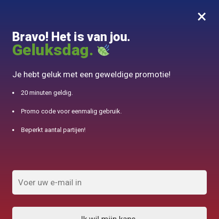
×
MENU
0
Bravo! Het is van jou.
10% aangeboden voor 50€ aankopen met DJINN-code10
Geluksdag.
Begin
/
Theeservice
/
Tasse Double Paroi Avec Couvercle 350ml
Je hebt geluk met een geweldige promotie!
20 minuten geldig.
Promo code voor eenmalig gebruik.
Beperkt aantal partijen!