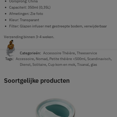
Oorsprong: China
Capaciteit: 350ml (0,35L)
Afmetingen: Zie foto
Kleur: Transparant
Filter: Glazen infuser met gestreepte bodem, verwijderbaar
Verzending binnen 3-4 weken.
Categorieën:
Accessoire Théière
,
Theeservice
Tags:
Accessoire
,
Nomad
,
Petite théière <500ml
,
Scandinavisch
,
Dienst
,
Solitaire
,
Cup kom en mok
,
Tisanal
,
glas
Soortgelijke producten