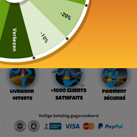
71,00
€
-20%
24 in voorraad
Verliezen
-10%
In winkelwagen
Veilige betaling gegarandeerd