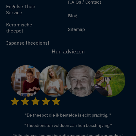
F.A.Qs / Contact
Engelse Thee
Service
Blog
Keramische
Sitemap
theepot
Japanse theedienst
Hun adviezen
"De theepot die ik bestelde is echt prachtig. "
"Theediensten voldoen aan hun beschrijving."
"Mijn nieuwe kopjes thee zijn woedend op mijn vrienden."