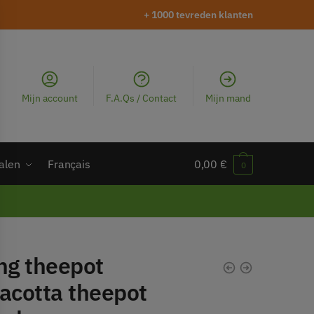
+ 1000 tevreden klanten
Mijn account
F.A.Qs / Contact
Mijn mand
alen
Français
0,00
€
0
ng theepot
acotta theepot