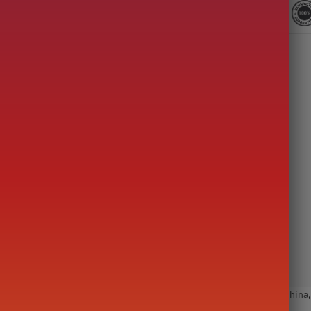
e theepot
,
Theepot Gong Fu Cha
,
Yixing theepotten
Tags:
klei
,
China