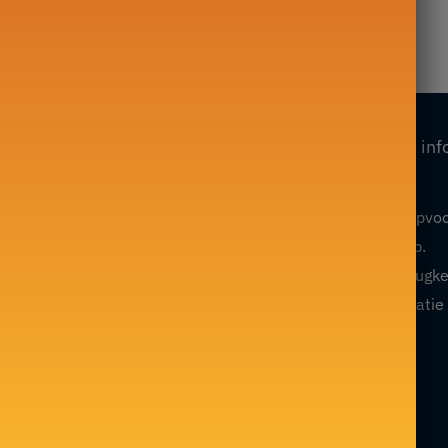
359,00
€
Onze collecties
Onze inf
Mijn account
Theepot in Fonte
Algemene verkoopvo
Glazen theepot
Volg mijn bevel op.
Chinese theepot
Restitutie- en terugk
Japanse theepot
Juridische informatie
Marokkaanse theepot
F.A.Qs / Contact
Chinese theedienst
Blog
Engelse Thee Service
Sitemap
Keramische theepot
Japanse theedienst