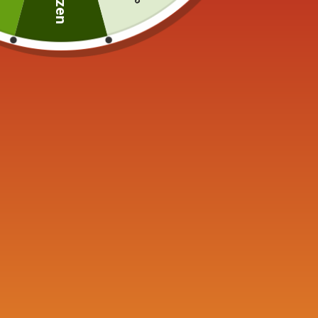
Soortgelijke producten
Waterkoker in Fonte
Theepot 
Theepot bal 1.4L
DUTCH 