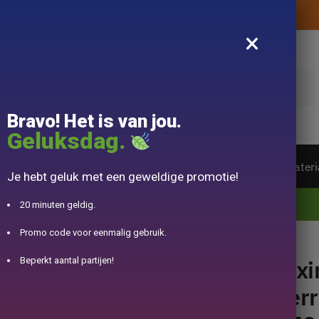
Levering aangeboden zonder aankoopbedrag
×
k
Bravo! Het is van jou.
Geluksdag.
ot van de wereld
Theeservice
Accessoire
Materi
Je hebt geluk met een geweldige promotie!
10% aangeboden voor 50€ aankopen met DJINN-code10
20 minuten geldig.
Promo code voor eenmalig gebruik.
rracotta 350ml
Yixi
Beperkt aantal partijen!
Terr