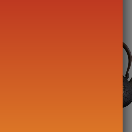
in Fonte
Waterkoker in Fonte
THE DANCEUSE 900ml
Kersbloesem 1,1L