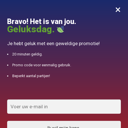
×
MENU
0
Bravo! Het is van jou.
10% aangeboden voor 50€ aankopen met DJINN-code10
Geluksdag.
Begin
/
Chinese theepot
/
Kleine Chinese theepot Oude 110ml
Je hebt geluk met een geweldige promotie!
20 minuten geldig.
Promo code voor eenmalig gebruik.
Beperkt aantal partijen!