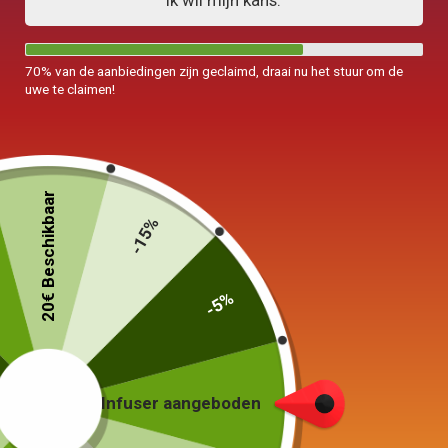
Ik wil mijn kans.
70% van de aanbiedingen zijn geclaimd, draai nu het stuur om de
uwe te claimen!
20€ Beschikbaar
-15%
-5%
Kleine Chinese theepot
Oude 110 ml
65,00
€
Infuser aangeboden