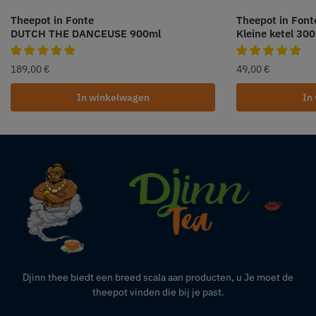
Theepot in Fonte
Theepot in Font
DUTCH THE DANCEUSE 900ml
Kleine ketel 30
189,00
€
49,00
€
In winkelwagen
In
Djinn thee biedt een breed scala aan producten,
u
Je moet de
theepot vinden die bij je past.