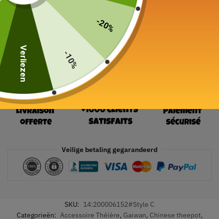
19 in voorraad
-20%
In winkelwagen
Verliezen
-10%
Veilige betaling gegarandeerd
SKU:
14:200006152#Style C
Categorieën:
Accessoire Théière
,
Gaiwan
,
Chinese theepot
,