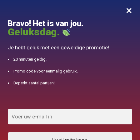
×
MENU
0
Bravo! Het is van jou.
10% aangeboden voor 50€ aankopen met DJINN-code10
Geluksdag.
Begin
/
Chinese theepot
/
Theepot in Yixing Clay 220ml
Je hebt geluk met een geweldige promotie!
20 minuten geldig.
Promo code voor eenmalig gebruik.
Beperkt aantal partijen!