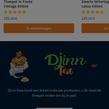
Theepot in Fonte
Zwarte letterty
Vintage 850ml
Lotus 650ml
185,00
€
189,00
€
In winkelwagen
In
Djinn thee biedt een breed scala aan producten,
u
Je moet de
theepot vinden die bij je past.