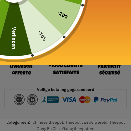
19 in voorraad
-20%
In winkelwagen
Verliezen
-10%
Veilige betaling gegarandeerd
Categorieën:
Chinese theepot
,
Theepot van de wereld
,
Theepot
Gong Fu Cha
,
Yixing theepotten