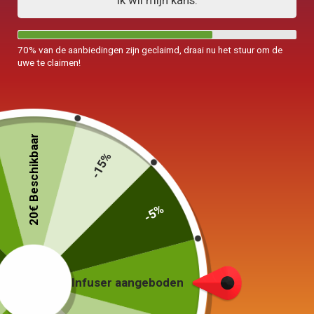
Ik wil mijn kans.
70% van de aanbiedingen zijn geclaimd, draai nu het stuur om de
uwe te claimen!
20€ Beschikbaar
-15%
-5%
Theepot in Argile
Yixing 220ml
129,00
€
Infuser aangeboden