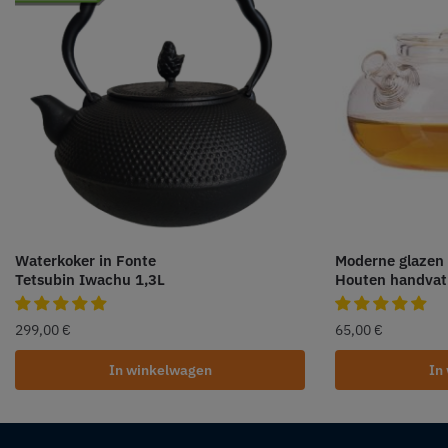
Waterkoker in Fonte
Moderne glazen
Tetsubin Iwachu 1,3L
Houten handvat
299,00
€
65,00
€
In winkelwagen
In