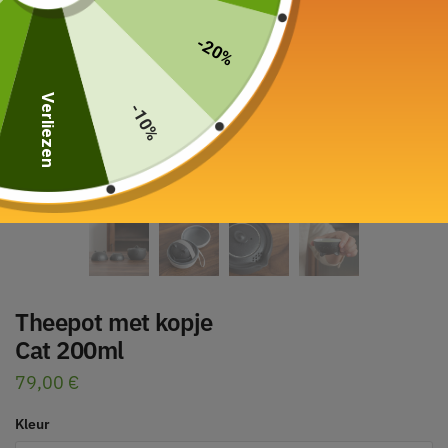
-20%
Verliezen
-10%
Theepot met kopje
Cat 200ml
79,00
€
Kleur