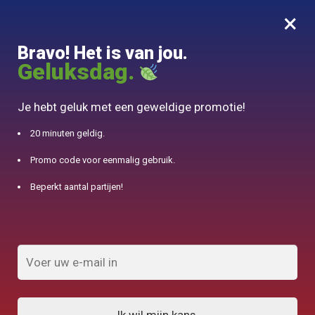
×
MENU
0
Bravo! Het is van jou.
10% aangeboden voor 50€ aankopen met DJINN-code10
Geluksdag.
Begin
/
Theepot Gong Fu Cha
/
Theepot met beker Cat 200ml
Je hebt geluk met een geweldige promotie!
20 minuten geldig.
Promo code voor eenmalig gebruik.
Beperkt aantal partijen!