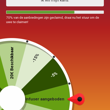
Ik wil mijn kans.
70% van de aanbiedingen zijn geclaimd, draai nu het stuur om de
uwe te claimen!
20€ Beschikbaar
-15%
-5%
Infuser aangeboden