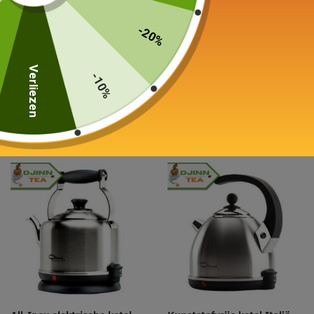
-20%
Elektrische ketel
Kunststofvrije waterkoker
Kunststofvrij 1,7L
Vervaardigd in Europa 1.7L
189,00
€
Verliezen
-10%
149,00
€
In winkelwagen
In winkelwagen