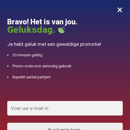
×
MENU
0
Bravo! Het is van jou.
10% aangeboden voor 50€ aankopen met DJINN-code10
Geluksdag.
Begin
/
Producten geïdentificeerd "Made in Europe"
Je hebt geluk met een geweldige promotie!
Made in Europe
20 minuten geldig.
Promo code voor eenmalig gebruik.
FILTERS TONEN
Beperkt aantal partijen!
28 resultaten weergegeven