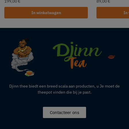
199,00
€
89,00
€
In winkelwagen
In
Djinn thee biedt een breed scala aan producten,
u
Je moet de
theepot vinden die bij je past.
Contacteer ons