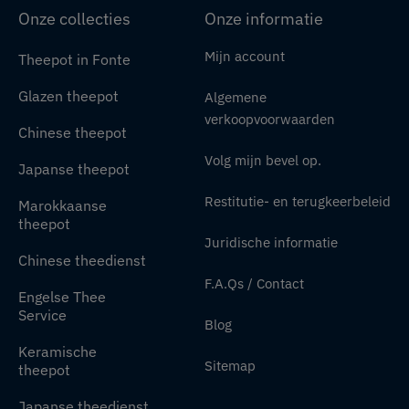
Onze collecties
Onze informatie
Mijn account
Theepot in Fonte
Glazen theepot
Algemene
verkoopvoorwaarden
Chinese theepot
Volg mijn bevel op.
Japanse theepot
Restitutie- en terugkeerbeleid
Marokkaanse
theepot
Juridische informatie
Chinese theedienst
F.A.Qs / Contact
Engelse Thee
Service
Blog
Keramische
Sitemap
theepot
Japanse theedienst