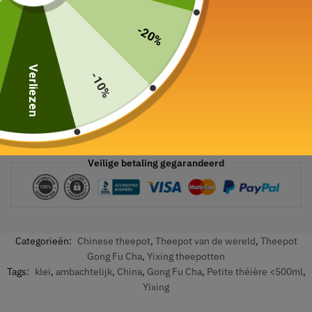
-20%
Verliezen
-10%
Veilige betaling gegarandeerd
Categorieën:
Chinese theepot
,
Theepot van de wereld
,
Theepot
Gong Fu Cha
,
Yixing theepotten
Tags:
klei
,
ambachtelijk
,
China
,
Gong Fu Cha
,
Petite théière <500ml
,
Yixing