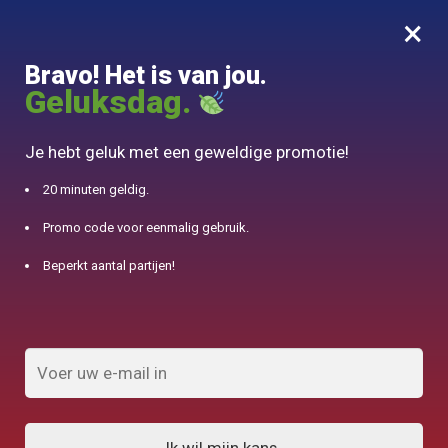
×
MENU
0
Bravo! Het is van jou.
10% aangeboden voor 50€ aankopen met DJINN-code10
Geluksdag.
Begin
/
Chinese theepot
/
Chinese theepot Yixing thee 160ml
Je hebt geluk met een geweldige promotie!
20 minuten geldig.
Promo code voor eenmalig gebruik.
Beperkt aantal partijen!