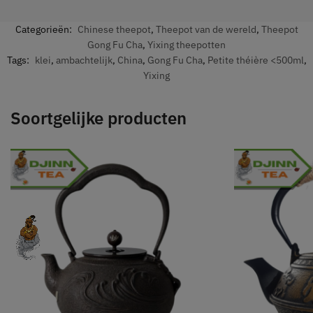
Categorieën:
Chinese theepot
,
Theepot van de wereld
,
Theepot
Gong Fu Cha
,
Yixing theepotten
Tags:
klei
,
ambachtelijk
,
China
,
Gong Fu Cha
,
Petite théière <500ml
,
Yixing
Soortgelijke producten