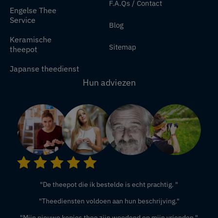
F.A.Qs / Contact
Engelse Thee
Service
Blog
Keramische
Sitemap
theepot
Japanse theedienst
Hun adviezen
"De theepot die ik bestelde is echt prachtig. "
"Theediensten voldoen aan hun beschrijving."
"Mijn nieuwe kopjes thee zijn woedend op mijn vrienden."