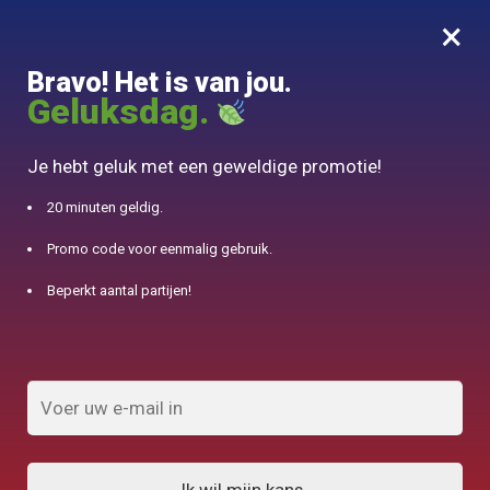
×
MENU
0
Bravo! Het is van jou.
10% aangeboden voor 50€ aankopen met DJINN-code10
Geluksdag.
Begin
/
Chinese theepot
/
Chinese theepot in Yixing Earth 370ml
Je hebt geluk met een geweldige promotie!
20 minuten geldig.
Promo code voor eenmalig gebruik.
Beperkt aantal partijen!