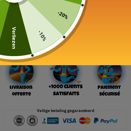
75,00
€
-20%
19 in voorraad
Verliezen
-10%
In winkelwagen
Veilige betaling gegarandeerd