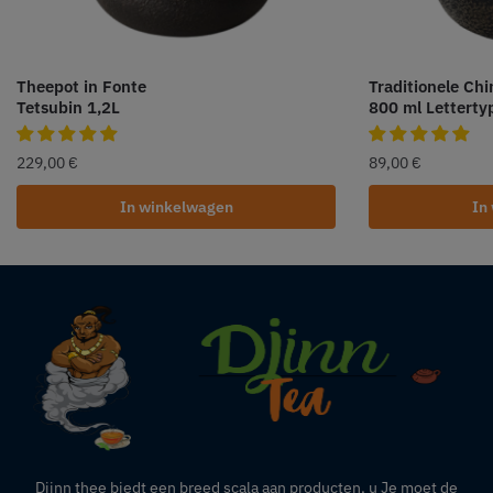
Theepot in Fonte
Traditionele Ch
Tetsubin 1,2L
800 ml Letterty
229,00
€
89,00
€
In winkelwagen
In
Djinn thee biedt een breed scala aan producten,
u
Je moet de