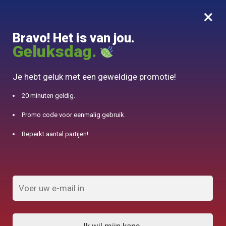
×
MENU
0
Bravo! Het is van jou.
10% aangeboden voor 50€ aankopen met DJINN-code10
Geluksdag.
Begin
/
Chinese theepot
/
Théière en Céramique Karina Klages 100ml
Je hebt geluk met een geweldige promotie!
20 minuten geldig.
Promo code voor eenmalig gebruik.
Beperkt aantal partijen!