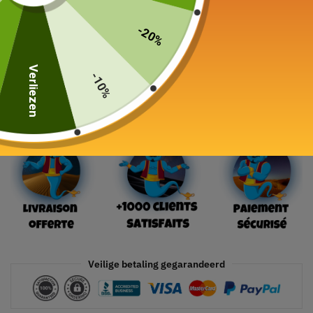
89,00
€
-20%
19 in voorraad
Verliezen
-10%
In winkelwagen
Veilige betaling gegarandeerd