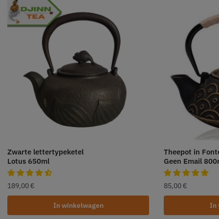
Zwarte lettertypeketel
Theepot in Font
Lotus 650ml
Geen Email 800
189,00
€
85,00
€
In winkelwagen
In